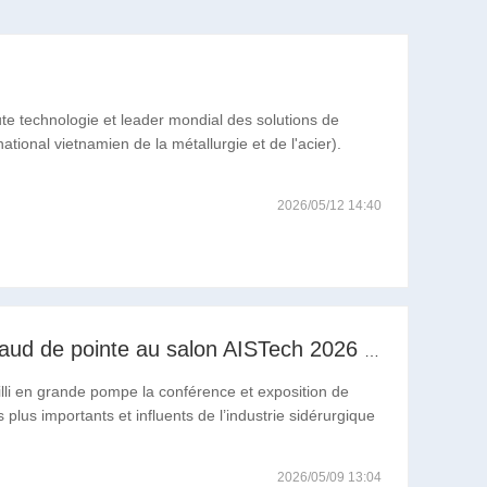
technologie et leader mondial des solutions de
tional vietnamien de la métallurgie et de l'acier).
2026/05/12 14:40
RITMAN présente ses solutions de galvanisation à chaud de pointe au salon AISTech 2026 à Pittsburgh.
eilli en grande pompe la conférence et exposition de
plus importants et influents de l’industrie sidérurgique
2026/05/09 13:04