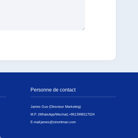
Personne de contact
James Guo (Directeur Marketing)
M.P. (WhatsApp/Wechat):
+8613998117024
E-mail:
james@sinoritman.com
e