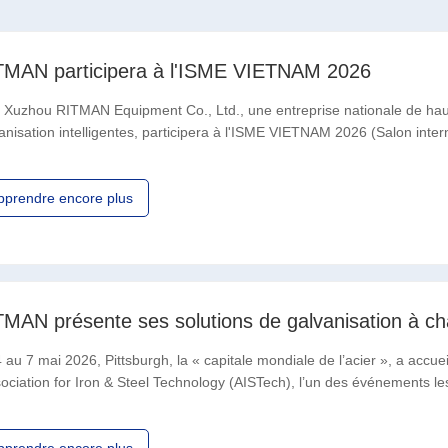
TMAN participera à l'ISME VIETNAM 2026
ou RITMAN Equipment Co., Ltd., une entreprise nationale de haute 
anisation intelligentes, participera à l'ISME VIETNAM 2026 (Salon interna
ant l'exposition, RITMAN présentera
pprendre encore plus
 au 7 mai 2026, Pittsburgh, la « capitale mondiale de l’acier », a accu
sociation for Iron & Steel Technology (AISTech), l’un des événements les 
Amérique du Nord. Plus de 8