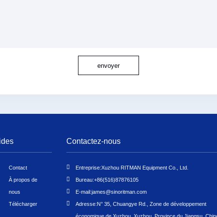
envoyer
ides
Contactez-nous
Contact
Entreprise:
Xuzhou RITMAN Equipment Co., Ltd.
À propos de
Bureau:
+86(516)87876105
nous
E-mail:
james@sinoritman.com
Télécharger
Adresse:
N° 35, Chuangye Rd., Zone de développement
économique de Xuzhou, Xuzhou, Province du Jiangsu, Chin