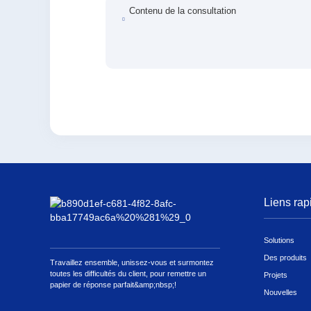
Contenu de la consultation
Liens rap
Solutions
Des produits
Travaillez ensemble, unissez-vous et surmontez
toutes les difficultés du client, pour remettre un
Projets
papier de réponse parfait&amp;nbsp;!
Nouvelles