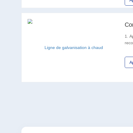
A
Co
1. A
reco
des 
A