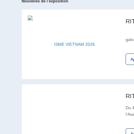
Nouvelles de l'exposition
RI
Xuzh
galv
Pend
A
Du 4
l’As
en 