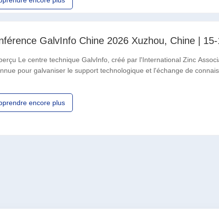
pprendre encore plus
nférence GalvInfo Chine 2026 Xuzhou, Chine | 15-
perçu Le centre technique GalvInfo, créé par l'International Zinc Assoc
nnue pour galvaniser le support technologique et l'échange de connai
programmes de formation internationaux et des
pprendre encore plus