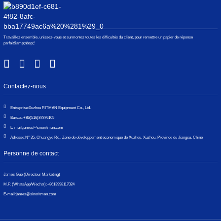
Travaillez ensemble, unissez-vous et surmontez toutes les difficultés du client, pour remettre un papier de réponse
parfait&amp;nbsp;!
Contactez-nous
Entreprise:
Xuzhou RITMAN Equipment Co., Ltd.
Bureau:
+86(516)87876105
E-mail:
james@sinoritman.com
Adresse:
N° 35, Chuangye Rd., Zone de développement économique de Xuzhou, Xuzhou, Province du Jiangsu, Chine
Personne de contact
James Guo (Directeur Marketing)
M.P. (WhatsApp/Wechat):
+8613998117024
E-mail:
james@sinoritman.com