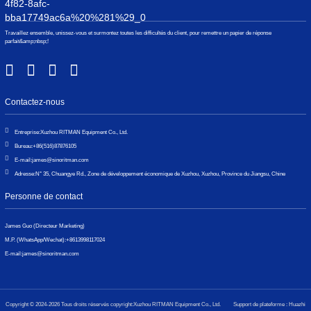
Travaillez ensemble, unissez-vous et surmontez toutes les difficultés du client, pour remettre un papier de réponse
parfait&amp;nbsp;!
Contactez-nous
Entreprise:
Xuzhou RITMAN Equipment Co., Ltd.
Bureau:
+86(516)87876105
E-mail:
james@sinoritman.com
Adresse:
N° 35, Chuangye Rd., Zone de développement économique de Xuzhou, Xuzhou, Province du Jiangsu, Chine
Personne de contact
James Guo (Directeur Marketing)
M.P. (WhatsApp/Wechat):
+8613998117024
E-mail:
james@sinoritman.com
Copyright © 2024-2026 Tous droits réservés copyright:Xuzhou RITMAN Equipment Co., Ltd.
Support de plateforme : Huazhi