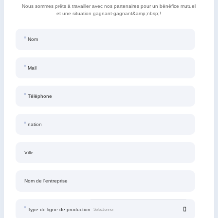
Nous sommes prêts à travailler avec nos partenaires pour un bénéfice mutuel
et une situation gagnant-gagnant&amp;nbsp;!
Nom
Mail
Téléphone
nation
Ville
Nom de l'entreprise
Type de ligne de production