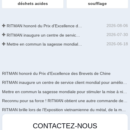
déchets acides
soufflage
2026-08-06
RITMAN honoré du Prix d'Excellence des Brevets de Chine
2026-07-30
RITMAN inaugure un centre de service client mondial pour améliorer le support complet du cycle de vie des clients dans le monde entier
2026-06-18
Mettre en commun la sagesse mondiale pour stimuler la mise à niveau industrielle | La première formation internationale de GalvInfo Chine sur la technologie de galvanisation continue haut de gamme se conclut avec succès
RITMAN honoré du Prix d'Excellence des Brevets de Chine
RITMAN inaugure un centre de service client mondial pour améliorer le support complet du cycle de vie des clients dans le monde entier
Mettre en commun la sagesse mondiale pour stimuler la mise à niveau industrielle | La première formation internationale de GalvInfo Chine sur la technologie de galvanisation continue haut de gamme se conclut avec succès
Reconnu pour sa force ! RITMAN obtient une autre commande de l'Arabie Saoudite
RITMAN brille lors de l'Exposition vietnamienne du métal, de la métallurgie et de l'acier 2026
CONTACTEZ-NOUS