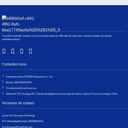
Travaillez ensemble, unissez-vous et surmontez toutes les difficultés du client, pour remettre un papier de réponse
parfait&amp;nbsp;!
Contactez-nous
Entreprise:
Xuzhou RITMAN Equipment Co., Ltd.
Bureau:
+86(516)87876105
E-mail:
james@sinoritman.com
Adresse:
N° 35, Chuangye Rd., Zone de développement économique de Xuzhou, Xuzhou, Province du Jiangsu, Chine
Personne de contact
James Guo (Directeur Marketing)
M.P. (WhatsApp/Wechat):
+8613998117024
E-mail:
james@sinoritman.com