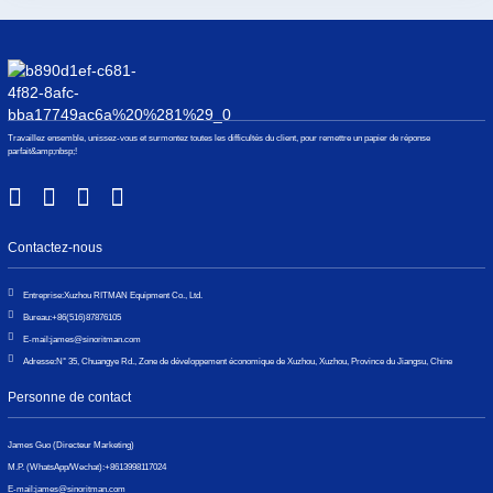
Travaillez ensemble, unissez-vous et surmontez toutes les difficultés du client, pour remettre un papier de réponse
parfait&amp;nbsp;!
Contactez-nous
Entreprise:
Xuzhou RITMAN Equipment Co., Ltd.
Bureau:
+86(516)87876105
E-mail:
james@sinoritman.com
Adresse:
N° 35, Chuangye Rd., Zone de développement économique de Xuzhou, Xuzhou, Province du Jiangsu, Chine
Personne de contact
James Guo (Directeur Marketing)
M.P. (WhatsApp/Wechat):
+8613998117024
E-mail:
james@sinoritman.com