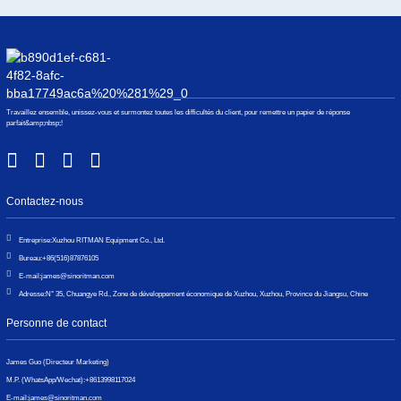
Travaillez ensemble, unissez-vous et surmontez toutes les difficultés du client, pour remettre un papier de réponse
parfait&amp;nbsp;!
Contactez-nous
Entreprise:
Xuzhou RITMAN Equipment Co., Ltd.
Bureau:
+86(516)87876105
E-mail:
james@sinoritman.com
Adresse:
N° 35, Chuangye Rd., Zone de développement économique de Xuzhou, Xuzhou, Province du Jiangsu, Chine
Personne de contact
James Guo (Directeur Marketing)
M.P. (WhatsApp/Wechat):
+8613998117024
E-mail:
james@sinoritman.com