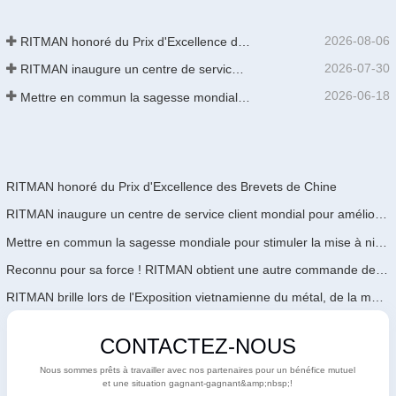
2026-08-06
RITMAN honoré du Prix d'Excellence des Brevets de Chine
2026-07-30
RITMAN inaugure un centre de service client mondial pour améliorer le support complet du cycle de vie des clients dans le monde entier
2026-06-18
Mettre en commun la sagesse mondiale pour stimuler la mise à niveau industrielle | La première formation internationale de GalvInfo Chine sur la technologie de galvanisation continue haut de gamme se conclut avec succès
RITMAN honoré du Prix d'Excellence des Brevets de Chine
RITMAN inaugure un centre de service client mondial pour améliorer le support complet du cycle de vie des clients dans le monde entier
Mettre en commun la sagesse mondiale pour stimuler la mise à niveau industrielle | La première formation internationale de GalvInfo Chine sur la technologie de galvanisation continue haut de gamme se conclut avec succès
Reconnu pour sa force ! RITMAN obtient une autre commande de l'Arabie Saoudite
RITMAN brille lors de l'Exposition vietnamienne du métal, de la métallurgie et de l'acier 2026
CONTACTEZ-NOUS
Nous sommes prêts à travailler avec nos partenaires pour un bénéfice mutuel
et une situation gagnant-gagnant&amp;nbsp;!