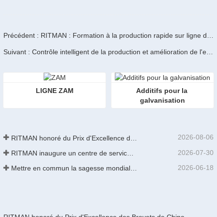
Précédent : RITMAN : Formation à la production rapide sur ligne de galvanisation
Suivant : Contrôle intelligent de la production et amélioration de l'efficacité des lignes de galvanisation à chaud
LIGNE ZAM
Additifs pour la 
galvanisation
2026-08-06
RITMAN honoré du Prix d'Excellence des Brevets de Chine
2026-07-30
RITMAN inaugure un centre de service client mondial pour améliorer le support complet du cycle de vie des clients dans le monde entier
2026-06-18
Mettre en commun la sagesse mondiale pour stimuler la mise à niveau industrielle | La première formation internationale de GalvInfo Chine sur la technologie de galvanisation continue haut de gamme se conclut avec succès