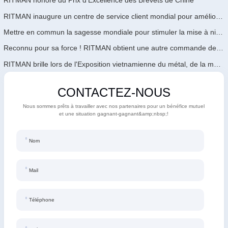
RITMAN honoré du Prix d'Excellence des Brevets de Chine
RITMAN inaugure un centre de service client mondial pour améliorer le support complet du cycle de vie des clients dans le monde entier
Mettre en commun la sagesse mondiale pour stimuler la mise à niveau industrielle | La première formation internationale de GalvInfo Chine sur la technologie de galvanisation continue haut de gamme se conclut avec succès
Reconnu pour sa force ! RITMAN obtient une autre commande de l'Arabie Saoudite
RITMAN brille lors de l'Exposition vietnamienne du métal, de la métallurgie et de l'acier 2026
CONTACTEZ-NOUS
Nous sommes prêts à travailler avec nos partenaires pour un bénéfice mutuel
et une situation gagnant-gagnant&amp;nbsp;!
Nom
Mail
Téléphone