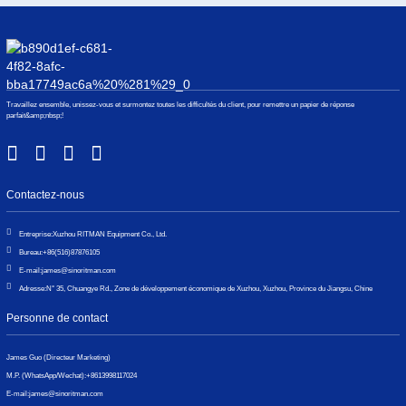
Travaillez ensemble, unissez-vous et surmontez toutes les difficultés du client, pour remettre un papier de réponse
parfait&amp;nbsp;!
Contactez-nous
Entreprise:
Xuzhou RITMAN Equipment Co., Ltd.
Bureau:
+86(516)87876105
E-mail:
james@sinoritman.com
Adresse:
N° 35, Chuangye Rd., Zone de développement économique de Xuzhou, Xuzhou, Province du Jiangsu, Chine
Personne de contact
James Guo (Directeur Marketing)
M.P. (WhatsApp/Wechat):
+8613998117024
E-mail:
james@sinoritman.com