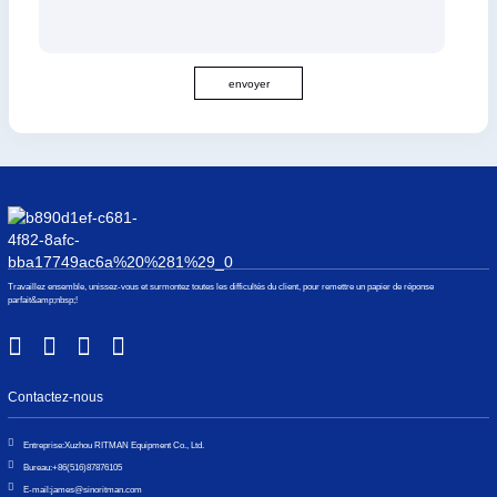
envoyer
Travaillez ensemble, unissez-vous et surmontez toutes les difficultés du client, pour remettre un papier de réponse
parfait&amp;nbsp;!
Contactez-nous
Entreprise:
Xuzhou RITMAN Equipment Co., Ltd.
Bureau:
+86(516)87876105
E-mail:
james@sinoritman.com