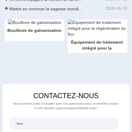
2026-06-18
Mettre en commun la sagesse mondiale pour stimuler la mise à niveau industrielle | La première formation internationale de GalvInfo Chine sur la technologie de galvanisation continue haut de gamme se conclut avec succès
Bouilloire de galvanisation
Équipement de traitement 
intégré pour la 
régénération des flux
CONTACTEZ-NOUS
Nous sommes prêts à travailler avec nos partenaires pour un bénéfice mutuel
et une situation gagnant-gagnant&amp;nbsp;!
Nom