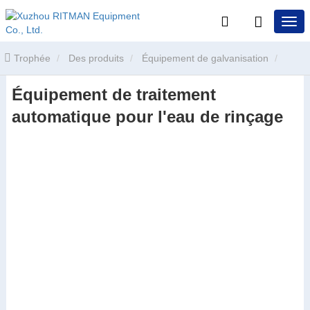
Trophée
Des produits
Équipement de galvanisation
Équipement de traitement
Équipement de traitement de l'eau
Équipement de traitement
automatique pour l'eau de rinçage
automatique pour l'eau de rinçage