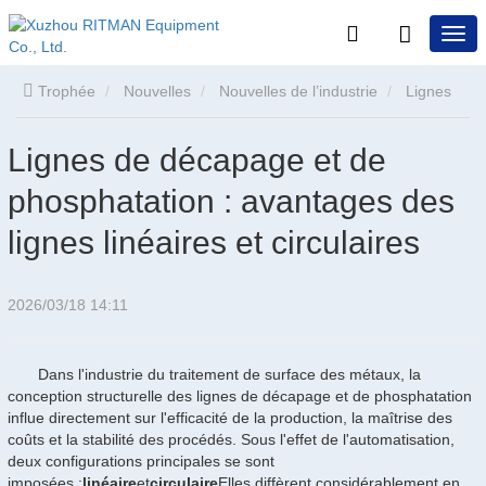
Trophée
Nouvelles
Nouvelles de l’industrie
Lignes
de décapage et de phosphatation : avantages des lignes
Lignes de décapage et de
phosphatation : avantages des
linéaires et circulaires
lignes linéaires et circulaires
2026/03/18 14:11
Dans l'industrie du traitement de surface des métaux, la
conception structurelle des lignes de décapage et de phosphatation
influe directement sur l'efficacité de la production, la maîtrise des
coûts et la stabilité des procédés. Sous l'effet de l'automatisation,
deux configurations principales se sont
imposées :
linéaire
et
circulaire
Elles diffèrent considérablement en