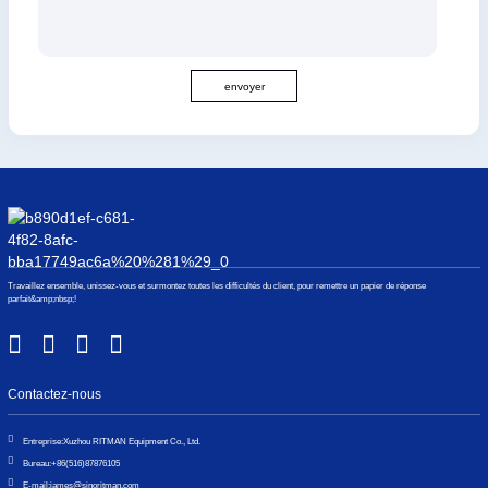
envoyer
Travaillez ensemble, unissez-vous et surmontez toutes les difficultés du client, pour remettre un papier de réponse
parfait&amp;nbsp;!
Contactez-nous
Entreprise:
Xuzhou RITMAN Equipment Co., Ltd.
Bureau:
+86(516)87876105
E-mail:
james@sinoritman.com