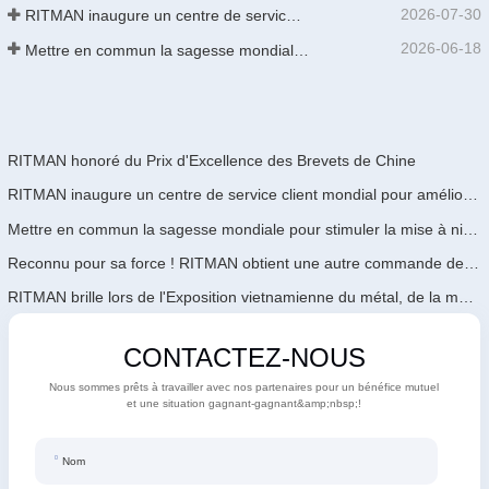
2026-07-30
RITMAN inaugure un centre de service client mondial pour améliorer le support complet du cycle de vie des clients dans le monde entier
2026-06-18
Mettre en commun la sagesse mondiale pour stimuler la mise à niveau industrielle | La première formation internationale de GalvInfo Chine sur la technologie de galvanisation continue haut de gamme se conclut avec succès
RITMAN honoré du Prix d'Excellence des Brevets de Chine
RITMAN inaugure un centre de service client mondial pour améliorer le support complet du cycle de vie des clients dans le monde entier
Mettre en commun la sagesse mondiale pour stimuler la mise à niveau industrielle | La première formation internationale de GalvInfo Chine sur la technologie de galvanisation continue haut de gamme se conclut avec succès
Reconnu pour sa force ! RITMAN obtient une autre commande de l'Arabie Saoudite
RITMAN brille lors de l'Exposition vietnamienne du métal, de la métallurgie et de l'acier 2026
CONTACTEZ-NOUS
Nous sommes prêts à travailler avec nos partenaires pour un bénéfice mutuel
et une situation gagnant-gagnant&amp;nbsp;!
Nom