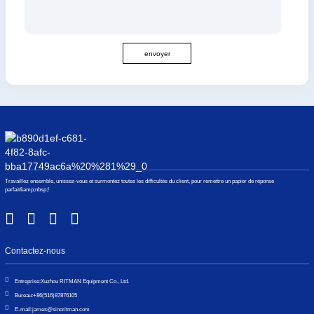
envoyer
Travaillez ensemble, unissez-vous et surmontez toutes les difficultés du client, pour remettre un papier de réponse
parfait&amp;nbsp;!
Contactez-nous
Entreprise:
Xuzhou RITMAN Equipment Co., Ltd.
Bureau:
+86(516)87876105
E-mail:
james@sinoritman.com