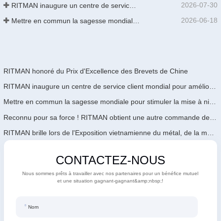
2026-07-30
RITMAN inaugure un centre de service client mondial pour améliorer le support complet du cycle de vie des clients dans le monde entier
2026-06-18
Mettre en commun la sagesse mondiale pour stimuler la mise à niveau industrielle | La première formation internationale de GalvInfo Chine sur la technologie de galvanisation continue haut de gamme se conclut avec succès
RITMAN honoré du Prix d'Excellence des Brevets de Chine
RITMAN inaugure un centre de service client mondial pour améliorer le support complet du cycle de vie des clients dans le monde entier
Mettre en commun la sagesse mondiale pour stimuler la mise à niveau industrielle | La première formation internationale de GalvInfo Chine sur la technologie de galvanisation continue haut de gamme se conclut avec succès
Reconnu pour sa force ! RITMAN obtient une autre commande de l'Arabie Saoudite
RITMAN brille lors de l'Exposition vietnamienne du métal, de la métallurgie et de l'acier 2026
CONTACTEZ-NOUS
Nous sommes prêts à travailler avec nos partenaires pour un bénéfice mutuel
et une situation gagnant-gagnant&amp;nbsp;!
Nom