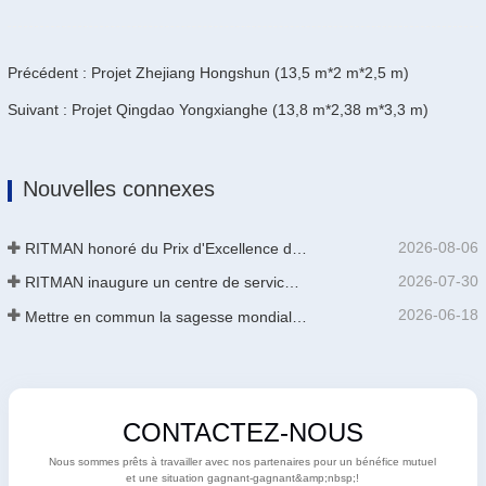
Précédent : Projet Zhejiang Hongshun (13,5 m*2 m*2,5 m)
Suivant : Projet Qingdao Yongxianghe (13,8 m*2,38 m*3,3 m)
Nouvelles connexes
2026-08-06
RITMAN honoré du Prix d'Excellence des Brevets de Chine
2026-07-30
RITMAN inaugure un centre de service client mondial pour améliorer le support complet du cycle de vie des clients dans le monde entier
2026-06-18
Mettre en commun la sagesse mondiale pour stimuler la mise à niveau industrielle | La première formation internationale de GalvInfo Chine sur la technologie de galvanisation continue haut de gamme se conclut avec succès
CONTACTEZ-NOUS
Nous sommes prêts à travailler avec nos partenaires pour un bénéfice mutuel
et une situation gagnant-gagnant&amp;nbsp;!