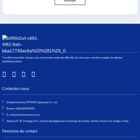
envoyer
Travaillez ensemble, unissez-vous et surmontez toutes les difficultés du client, pour remettre un papier de réponse
parfait&amp;nbsp;!
Contactez-nous
Entreprise:
Xuzhou RITMAN Equipment Co., Ltd.
Bureau:
+86(516)87876105
E-mail:
james@sinoritman.com
Adresse:
N° 35, Chuangye Rd., Zone de développement économique de Xuzhou, Xuzhou, Province du Jiangsu, Chine
Personne de contact