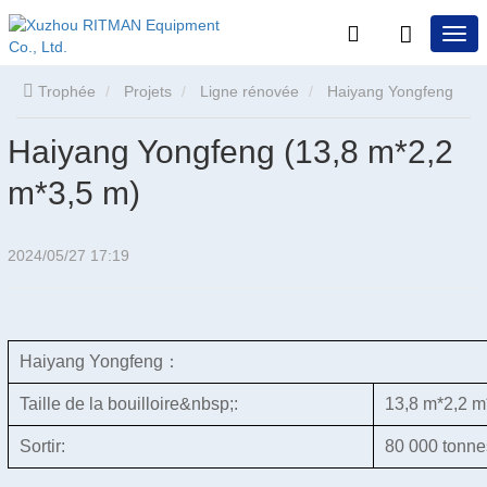
Trophée
Projets
Ligne rénovée
Haiyang Yongfeng
Haiyang Yongfeng (13,8 m*2,2
(13,8 m * 2,2 m * 3,5 m)
m*3,5 m)
2024/05/27 17:19
Haiyang Yongfeng：
Taille de la bouilloire&nbsp;:
13,8 m*2,2 m
Sortir:
80 000 tonne