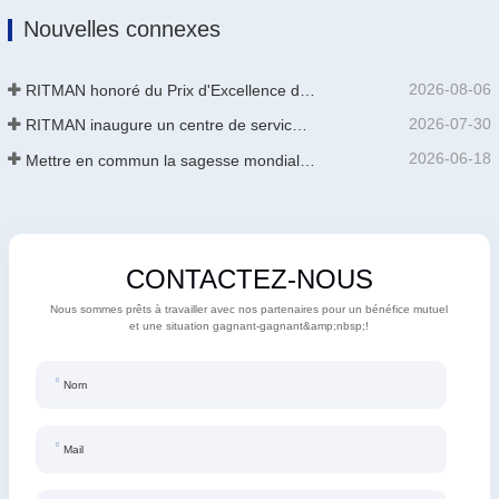
Nouvelles connexes
2026-08-06
RITMAN honoré du Prix d'Excellence des Brevets de Chine
2026-07-30
RITMAN inaugure un centre de service client mondial pour améliorer le support complet du cycle de vie des clients dans le monde entier
2026-06-18
Mettre en commun la sagesse mondiale pour stimuler la mise à niveau industrielle | La première formation internationale de GalvInfo Chine sur la technologie de galvanisation continue haut de gamme se conclut avec succès
CONTACTEZ-NOUS
Nous sommes prêts à travailler avec nos partenaires pour un bénéfice mutuel
et une situation gagnant-gagnant&amp;nbsp;!
Nom
Mail