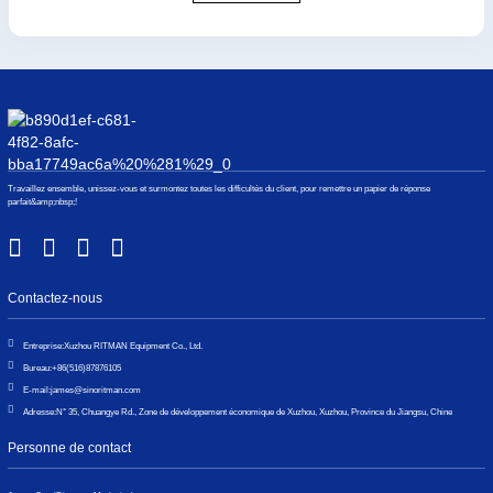
Travaillez ensemble, unissez-vous et surmontez toutes les difficultés du client, pour remettre un papier de réponse
parfait&amp;nbsp;!
Contactez-nous
Entreprise:
Xuzhou RITMAN Equipment Co., Ltd.
Bureau:
+86(516)87876105
E-mail:
james@sinoritman.com
Adresse:
N° 35, Chuangye Rd., Zone de développement économique de Xuzhou, Xuzhou, Province du Jiangsu, Chine
Personne de contact