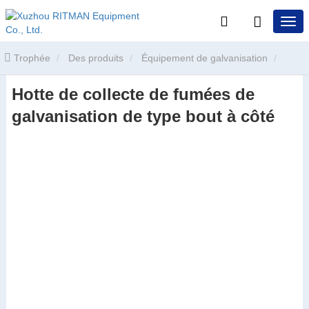
Trophée
Des produits
Équipement de galvanisation
Hotte de collecte de fumées de
Système de collecte et de traitement des fumées de galvanisation
galvanisation de type bout à côté
Hotte de collecte de fumées de galvanisation de type bout à côté