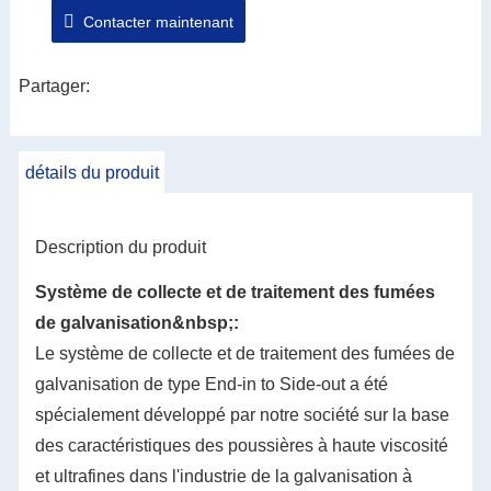
Contacter maintenant
actuelle de la galvanisation à chaud&nbsp;; Grâce à
l'application de la technologie d'automatisation, le
fonctionnement de l'équipement est plus fiable, stable
Partager:
et intelligent. L'équipement principal de ce système
est composé d'un système de collecte de fumée de
détails du produit
zinc, d'un système de dépoussiérage par impulsion
de fumée de zinc et d'un système de contrôle
automatique.
Description du produit
Système de collecte et de traitement des fumées
de galvanisation&nbsp;:
Le système de collecte et de traitement des fumées de
galvanisation de type End-in to Side-out a été
spécialement développé par notre société sur la base
des caractéristiques des poussières à haute viscosité
et ultrafines dans l'industrie de la galvanisation à