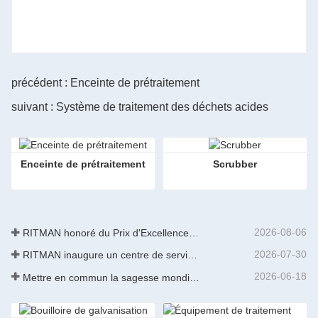
précédent : Enceinte de prétraitement
suivant : Système de traitement des déchets acides
Enceinte de prétraitement
Scrubber
2026-08-06
RITMAN honoré du Prix d'Excellence des Brevets de Chine
2026-07-30
RITMAN inaugure un centre de service client mondial pour améliorer le support complet du cycle de vie des clients dans le monde entier
2026-06-18
Mettre en commun la sagesse mondiale pour stimuler la mise à niveau industrielle | La première formation internationale de GalvInfo Chine sur la technologie de galvanisation continue haut de gamme se conclut avec succès