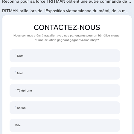
Reconnu pour sa force ! RITMAN obtient une autre commande de l'Arabie Saoudite
RITMAN brille lors de l'Exposition vietnamienne du métal, de la métallurgie et de l'acier 2026
CONTACTEZ-NOUS
Nous sommes prêts à travailler avec nos partenaires pour un bénéfice mutuel
et une situation gagnant-gagnant&amp;nbsp;!
Nom
Mail
Téléphone
nation
Ville