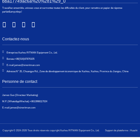
Travaillez ensemble, unissez-vous et surmontez toutes les difficultés du client, pour remettre un papier de réponse
parfait&amp;nbsp;!
Contactez-nous
Entreprise:
Xuzhou RITMAN Equipment Co., Ltd.
Bureau:
+86(516)87876105
E-mail:
james@sinoritman.com
Adresse:
N° 35, Chuangye Rd., Zone de développement économique de Xuzhou, Xuzhou, Province du Jiangsu, Chine
Personne de contact
James Guo (Directeur Marketing)
M.P. (WhatsApp/Wechat):
+8613998117024
E-mail:
james@sinoritman.com
Copyright © 2024-2026 Tous droits réservés copyright:Xuzhou RITMAN Equipment Co., Ltd.
Support de plateforme : Huazhi