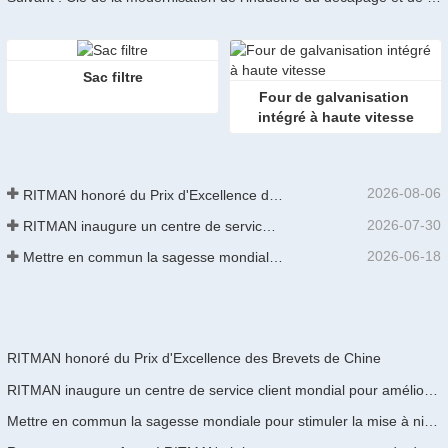
Sac filtre
Four de galvanisation 
intégré à haute vitesse
2026-08-06
RITMAN honoré du Prix d'Excellence des Brevets de Chine
2026-07-30
RITMAN inaugure un centre de service client mondial pour améliorer le support complet du cycle de vie des clients dans le monde entier
2026-06-18
Mettre en commun la sagesse mondiale pour stimuler la mise à niveau industrielle | La première formation internationale de GalvInfo Chine sur la technologie de galvanisation continue haut de gamme se conclut avec succès
RITMAN honoré du Prix d'Excellence des Brevets de Chine
RITMAN inaugure un centre de service client mondial pour améliorer le support complet du cycle de vie des clients dans le monde entier
Mettre en commun la sagesse mondiale pour stimuler la mise à niveau industrielle | La première formation internationale de GalvInfo Chine sur la technologie de galvanisation continue haut de gamme se conclut avec succès