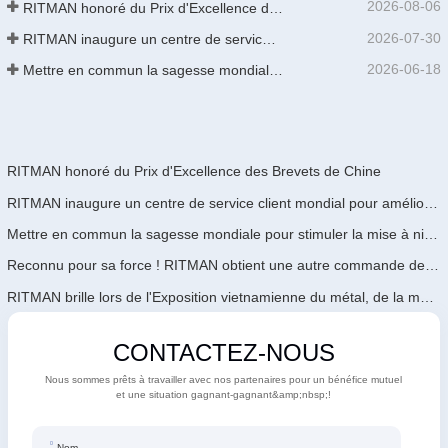
2026-08-06
RITMAN honoré du Prix d'Excellence des Brevets de Chine
2026-07-30
RITMAN inaugure un centre de service client mondial pour améliorer le support complet du cycle de vie des clients dans le monde entier
2026-06-18
Mettre en commun la sagesse mondiale pour stimuler la mise à niveau industrielle | La première formation internationale de GalvInfo Chine sur la technologie de galvanisation continue haut de gamme se conclut avec succès
RITMAN honoré du Prix d'Excellence des Brevets de Chine
RITMAN inaugure un centre de service client mondial pour améliorer le support complet du cycle de vie des clients dans le monde entier
Mettre en commun la sagesse mondiale pour stimuler la mise à niveau industrielle | La première formation internationale de GalvInfo Chine sur la technologie de galvanisation continue haut de gamme se conclut avec succès
Reconnu pour sa force ! RITMAN obtient une autre commande de l'Arabie Saoudite
RITMAN brille lors de l'Exposition vietnamienne du métal, de la métallurgie et de l'acier 2026
CONTACTEZ-NOUS
Nous sommes prêts à travailler avec nos partenaires pour un bénéfice mutuel
et une situation gagnant-gagnant&amp;nbsp;!
Nom