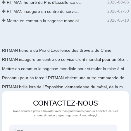
2026-08-06
RITMAN honoré du Prix d'Excellence des Brevets de Chine
2026-07-30
RITMAN inaugure un centre de service client mondial pour améliorer le support complet du cycle de vie des clients dans le monde entier
2026-06-18
Mettre en commun la sagesse mondiale pour stimuler la mise à niveau industrielle | La première formation internationale de GalvInfo Chine sur la technologie de galvanisation continue haut de gamme se conclut avec succès
RITMAN honoré du Prix d'Excellence des Brevets de Chine
RITMAN inaugure un centre de service client mondial pour améliorer le support complet du cycle de vie des clients dans le monde entier
Mettre en commun la sagesse mondiale pour stimuler la mise à niveau industrielle | La première formation internationale de GalvInfo Chine sur la technologie de galvanisation continue haut de gamme se conclut avec succès
Reconnu pour sa force ! RITMAN obtient une autre commande de l'Arabie Saoudite
RITMAN brille lors de l'Exposition vietnamienne du métal, de la métallurgie et de l'acier 2026
CONTACTEZ-NOUS
Nous sommes prêts à travailler avec nos partenaires pour un bénéfice mutuel
et une situation gagnant-gagnant&amp;nbsp;!
Nom