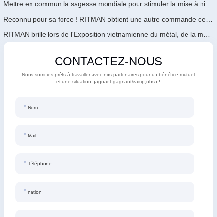
Mettre en commun la sagesse mondiale pour stimuler la mise à niveau industrielle | La première formation internationale de GalvInfo Chine sur la technologie de galvanisation continue haut de gamme se conclut avec succès
Reconnu pour sa force ! RITMAN obtient une autre commande de l'Arabie Saoudite
RITMAN brille lors de l'Exposition vietnamienne du métal, de la métallurgie et de l'acier 2026
CONTACTEZ-NOUS
Nous sommes prêts à travailler avec nos partenaires pour un bénéfice mutuel
et une situation gagnant-gagnant&amp;nbsp;!
Nom
Mail
Téléphone
nation