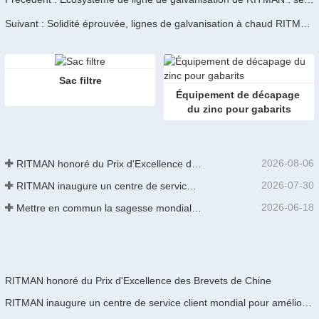
Suivant : Solidité éprouvée, lignes de galvanisation à chaud RITMAN pour un démarrage efficace
Sac filtre
Équipement de décapage 
du zinc pour gabarits
2026-08-06
RITMAN honoré du Prix d'Excellence des Brevets de Chine
2026-07-30
RITMAN inaugure un centre de service client mondial pour améliorer le support complet du cycle de vie des clients dans le monde entier
2026-06-18
Mettre en commun la sagesse mondiale pour stimuler la mise à niveau industrielle | La première formation internationale de GalvInfo Chine sur la technologie de galvanisation continue haut de gamme se conclut avec succès
RITMAN honoré du Prix d'Excellence des Brevets de Chine
RITMAN inaugure un centre de service client mondial pour améliorer le support complet du cycle de vie des clients dans le monde entier