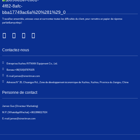
Travaillez ensemble, unissez-vous et surmontez toutes les difficultés du client, pour remettre un papier de réponse
parfait&amp;nbsp;!
Contactez-nous
Entreprise:
Xuzhou RITMAN Equipment Co., Ltd.
Bureau:
+86(516)87876105
E-mail:
james@sinoritman.com
Adresse:
N° 35, Chuangye Rd., Zone de développement économique de Xuzhou, Xuzhou, Province du Jiangsu, Chine
Personne de contact
James Guo (Directeur Marketing)
M.P. (WhatsApp/Wechat):
+8613998117024
E-mail:
james@sinoritman.com