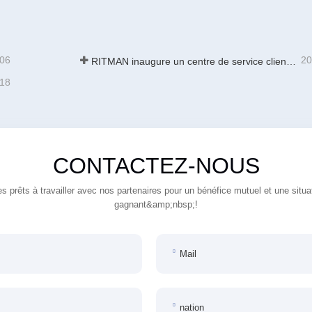
-06
20
RITMAN inaugure un centre de service client mondial pour améliorer le support complet du cycle de vie des clients dans le monde entier
-18
CONTACTEZ-NOUS
prêts à travailler avec nos partenaires pour un bénéfice mutuel et une situa
gagnant&amp;nbsp;!
Mail
nation