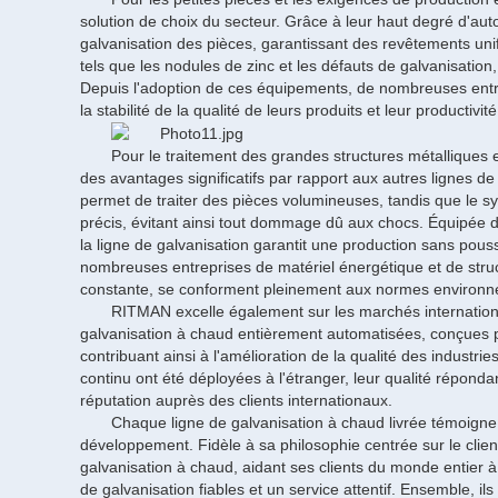
solution de choix du secteur. Grâce à leur haut degré d'aut
galvanisation des pièces, garantissant des revêtements uni
tels que les nodules de zinc et les défauts de galvanisation
Depuis l'adoption de ces équipements, de nombreuses entre
la stabilité de la qualité de leurs produits et leur product
Pour le traitement des grandes structures métalliques 
des avantages significatifs par rapport aux autres lignes d
permet de traiter des pièces volumineuses, tandis que le s
précis, évitant ainsi tout dommage dû aux chocs. Équipée 
la ligne de galvanisation garantit une production sans pou
nombreuses entreprises de matériel énergétique et de stru
constante, se conforment pleinement aux normes environne
RITMAN excelle également sur les marchés internation
galvanisation à chaud entièrement automatisées, conçues pou
contribuant ainsi à l'amélioration de la qualité des industr
continu ont été déployées à l'étranger, leur qualité réponda
réputation auprès des clients internationaux.
Chaque ligne de galvanisation à chaud livrée témoigne 
développement. Fidèle à sa philosophie centrée sur le cli
galvanisation à chaud, aidant ses clients du monde entier à 
de galvanisation fiables et un service attentif. Ensemble, il