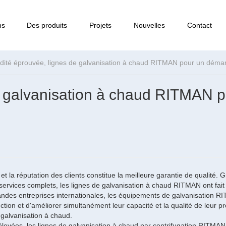
ns
Des produits
Projets
Nouvelles
Contact
idité éprouvée, lignes de galvanisation à chaud RITMAN pour un démar
de galvanisation à chaud RITMAN 
et la réputation des clients constitue la meilleure garantie de qualité. 
 services complets, les lignes de galvanisation à chaud RITMAN ont fait
ndes entreprises internationales, les équipements de galvanisation R
ction et d'améliorer simultanément leur capacité et la qualité de leur p
 galvanisation à chaud.
élevées, les lignes de galvanisation à chaud par centrifugation RITMAN