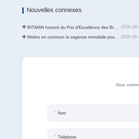
Contacter maintenant
Nouvelles connexes
2026-08
RITMAN honoré du Prix d'Excellence des Brevets de Chine
2026-06
Mettre en commun la sagesse mondiale pour stimuler la mise à niveau industrielle | La première formation internationale de GalvInfo Chine sur la technologie de galvanisation continue haut de gamme se conclut avec succès
Nous sommes 
Nom
Téléphone