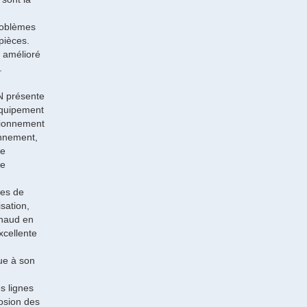
problèmes
pièces.
t amélioré
.
AN présente
'équipement
itionnement
onnement,
de
re
nes de
sation,
chaud en
xcellente
bue à son
s lignes
rosion des