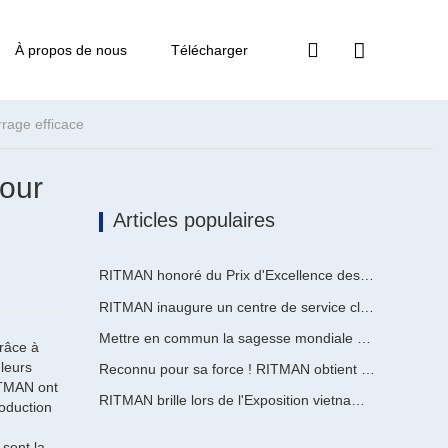
À propos de nous
Télécharger
rage efficace
pour
Articles populaires
RITMAN honoré du Prix d'Excellence des Brevets de Chine
RITMAN inaugure un centre de service client mondial pour améliorer le support complet du cycle de vie des clients dans le monde entier
Mettre en commun la sagesse mondiale pour stimuler la mise à niveau industrielle | La première formation internationale de GalvInfo Chine sur la technologie de galvanisation continue haut de gamme se conclut avec succès
Grâce à
 leurs
Reconnu pour sa force ! RITMAN obtient une autre commande de l'Arabie Saoudite
ITMAN ont
RITMAN brille lors de l'Exposition vietnamienne du métal, de la métallurgie et de l'acier 2026
roduction
 sont la