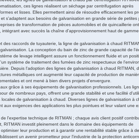
omatisation, ces lignes réalisent un séchage par centrifugation après
formes et lisses. Elles permettent ainsi de résoudre efficacement les 
, et s'adaptent aux besoins de galvanisation en grande série de petites 
prises de transformation de pièces automobiles et de quincaillerie on
ivité, intégrant avec succès la chaîne d'approvisionnement haut de gamme
et des raccords de tuyauterie, la ligne de galvanisation à chaud RITM
e galvanisation. La conception du bain de zinc de grande capacité de l
ystème de levage intelligent assure un fonctionnement fluide et un pos
d'un système de traitement des fumées de zinc respectueux de l'envir
ssière. Depuis l'adoption des lignes de galvanisation à chaud RITMAN, 
ctures métalliques ont augmenté leur capacité de production de maniè
mentales et ont mené à bien divers projets d'envergure.
aux grâce à ses équipements de galvanisation professionnels. Les lig
r de nombreux pays, offrent une grande stabilité et une facilité d'utili
ies locales de galvanisation à chaud. Diverses lignes de galvanisation à 
nt aux exigences des applications les plus pointues et leur valant une e
de l'expertise technique de RITMAN ; chaque avis client positif contri
ent, RITMAN investit pleinement dans le domaine des équipements de
optimiser leur production et à garantir une rentabilité stable grâce à de
s bâtissent un avenir prometteur pour l'industrie de la protection anticor