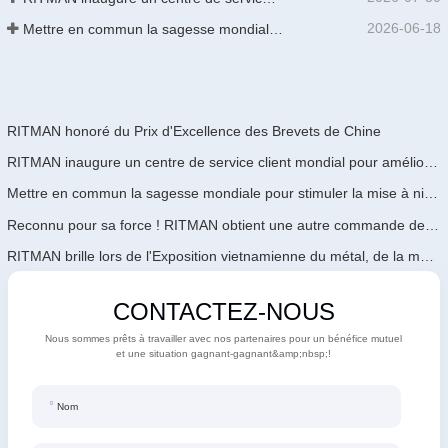
2026-06-18
Mettre en commun la sagesse mondiale pour stimuler la mise à niveau industrielle | La première formation internationale de GalvInfo Chine sur la technologie de galvanisation continue haut de gamme se conclut avec succès
RITMAN honoré du Prix d'Excellence des Brevets de Chine
RITMAN inaugure un centre de service client mondial pour améliorer le support complet du cycle de vie des clients dans le monde entier
Mettre en commun la sagesse mondiale pour stimuler la mise à niveau industrielle | La première formation internationale de GalvInfo Chine sur la technologie de galvanisation continue haut de gamme se conclut avec succès
Reconnu pour sa force ! RITMAN obtient une autre commande de l'Arabie Saoudite
RITMAN brille lors de l'Exposition vietnamienne du métal, de la métallurgie et de l'acier 2026
CONTACTEZ-NOUS
Nous sommes prêts à travailler avec nos partenaires pour un bénéfice mutuel
et une situation gagnant-gagnant&amp;nbsp;!
Nom