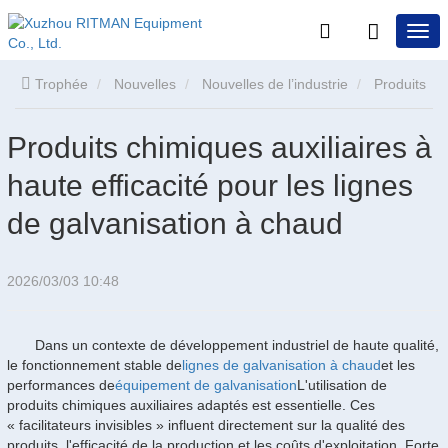
Trophée
Nouvelles
Nouvelles de l’industrie
Produits
chimiques auxiliaires à haute efficacité pour les lignes de
Produits chimiques auxiliaires à
haute efficacité pour les lignes
galvanisation à chaud
de galvanisation à chaud
2026/03/03 10:48
Dans un contexte de développement industriel de haute qualité,
le fonctionnement stable de
lignes de galvanisation à chaud
et les
performances de
équipement de galvanisation
L'utilisation de
produits chimiques auxiliaires adaptés est essentielle. Ces
« facilitateurs invisibles » influent directement sur la qualité des
produits, l'efficacité de la production et les coûts d'exploitation. Forte