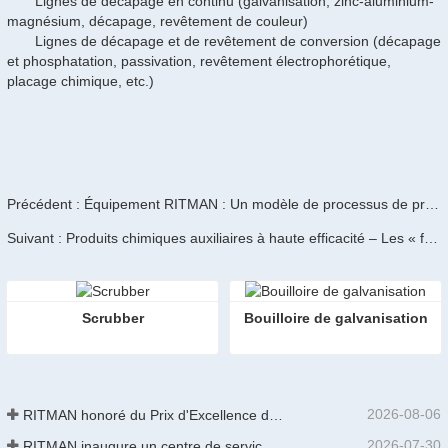
Lignes de décapage en continu (galvanisation, zinc-aluminium-
magnésium, décapage, revêtement de couleur)
Lignes de décapage et de revêtement de conversion (décapage
et phosphatation, passivation, revêtement électrophorétique,
placage chimique, etc.)
Précédent : Équipement RITMAN : Un modèle de processus de précision au service de l’industrie de la galvanisation
Suivant : Produits chimiques auxiliaires à haute efficacité – Les « facilitateurs invisibles » des lignes de galvanisation à chaud
Scrubber
Bouilloire de galvanisation
2026-08-06
RITMAN honoré du Prix d'Excellence des Brevets de Chine
2026-07-30
RITMAN inaugure un centre de service client mondial pour améliorer le support complet du cycle de vie des clients dans le monde entier