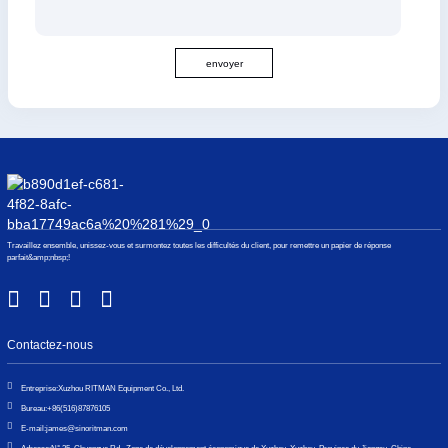
envoyer
Travaillez ensemble, unissez-vous et surmontez toutes les difficultés du client, pour remettre un papier de réponse
parfait&amp;nbsp;!
Contactez-nous
Entreprise:
Xuzhou RITMAN Equipment Co., Ltd.
Bureau:
+86(516)87876105
E-mail:
james@sinoritman.com