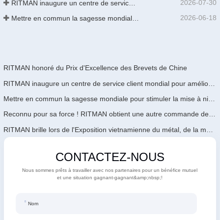
2026-07-30
RITMAN inaugure un centre de service client mondial pour améliorer le support complet du cycle de vie des clients dans le monde entier
2026-06-18
Mettre en commun la sagesse mondiale pour stimuler la mise à niveau industrielle | La première formation internationale de GalvInfo Chine sur la technologie de galvanisation continue haut de gamme se conclut avec succès
RITMAN honoré du Prix d'Excellence des Brevets de Chine
RITMAN inaugure un centre de service client mondial pour améliorer le support complet du cycle de vie des clients dans le monde entier
Mettre en commun la sagesse mondiale pour stimuler la mise à niveau industrielle | La première formation internationale de GalvInfo Chine sur la technologie de galvanisation continue haut de gamme se conclut avec succès
Reconnu pour sa force ! RITMAN obtient une autre commande de l'Arabie Saoudite
RITMAN brille lors de l'Exposition vietnamienne du métal, de la métallurgie et de l'acier 2026
CONTACTEZ-NOUS
Nous sommes prêts à travailler avec nos partenaires pour un bénéfice mutuel
et une situation gagnant-gagnant&amp;nbsp;!
Nom