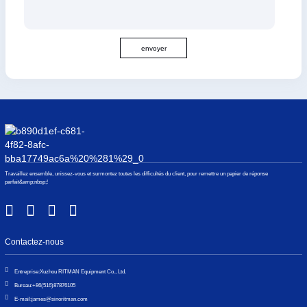
envoyer
Travaillez ensemble, unissez-vous et surmontez toutes les difficultés du client, pour remettre un papier de réponse
parfait&amp;nbsp;!
Contactez-nous
Entreprise:
Xuzhou RITMAN Equipment Co., Ltd.
Bureau:
+86(516)87876105
E-mail:
james@sinoritman.com